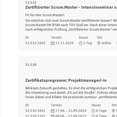
52.532
Zertifizierter Scrum.Master - Intensivseminar u
Fit für den Scrum.Master!
Sie möchten sich zum Scrum.Master zertifizieren lassen? Wi
Scrum.MasterTM (PSM nach TÜV Süd) vor. Nach einer intens
nach erfolgreicher Prüfung „Zertifizierter Scrum.Master“ n
ID
Termin
Dauer
Ort
52.532 2602
17.11.2026
1 Tag
online
52.530
Zertifikatsprogramm: Projektmanager/-in
Wirksam Zukunft gestalten. Es sind die erfolgreichen Proje
die Umsetzung und damit „PS auf die Straße“. Führen ohn
innen dabei und bilden Sie praxisnah zum/zur „zertifiziert
ID
Termin
Dauer
Ort
52.530 2601
17.06. - 11.09.2026
6 Tage
52.530 2701
08.06. - 22.09.2027
6 Tage