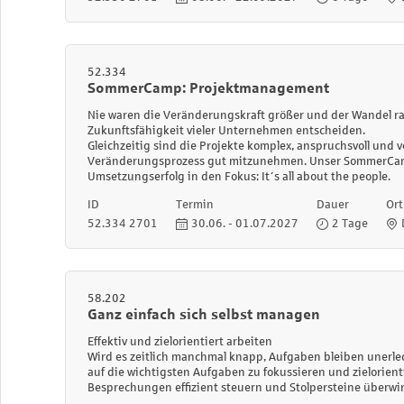
52.334
SommerCamp: Projektmanagement
Nie waren die Veränderungskraft größer und der Wandel ra
Zukunftsfähigkeit vieler Unternehmen entscheiden.
Gleichzeitig sind die Projekte komplex, anspruchsvoll und
Veränderungsprozess gut mitzunehmen. Unser
SommerCamp
Umsetzungserfolg in den Fokus: It´s all about the people.
ID
Termin
Dauer
Ort
52.334 2701
30.06. - 01.07.2027
2 Tage
58.202
Ganz einfach sich selbst managen
Effektiv und zielorientiert arbeiten
Wird es zeitlich manchmal knapp, Aufgaben bleiben unerledi
auf die wichtigsten Aufgaben zu fokussieren und zielorien
Besprechungen effizient steuern und Stolpersteine überwi