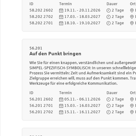
ID
Termin
Dauer
Ort
58.202 2602
19.11. - 20.11.2026
2 Tage
58.202 2702
17.03. - 18.03.2027
2 Tage
58.202 2701
18.10. - 19.10.2027
2 Tage
56.201
Auf den Punkt bringen
Wie Sie für einen knappen, verständlichen und außergewöh
SIMPEL-SPEZIFISCH-SYMBOLISCH: In unseren schnelllebige
Prozess Sie vermitteln: Zeit und Aufmerksamkeit sind ein P
Zielgruppe erreichen will, muss auf den Punkt kommen. Tra
Werkzeuge für eine erfolgreiche Kommunikation.
ID
Termin
Dauer
Ort
56.201 2602
05.11. - 06.11.2026
2 Tage
56.201 2701
15.03. - 16.03.2027
2 Tage
56.201 2702
15.11. - 16.11.2027
2 Tage