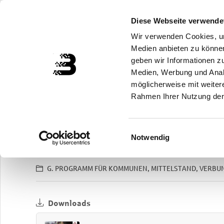
Zuklappen
Diese Webseite verwende
Wir verwenden Cookies, um
Medien anbieten zu können
geben wir Informationen z
Medien, Werbung und Analy
möglicherweise mit weiter
Erweiterte Suche
Rahmen Ihrer Nutzung der
Einwilligungsauswahl
Notwendig
Präsenz
Live-Online
eLearning
|
G. PROGRAMM FÜR KOMMUNEN, MITTELSTAND, VERB
Downloads