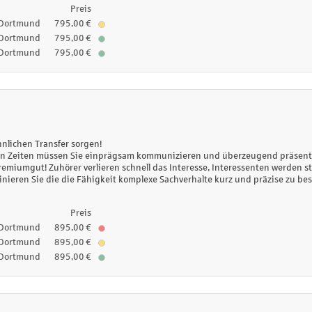
Preis
Dortmund
795,00 €
Dortmund
795,00 €
Dortmund
795,00 €
nlichen Transfer sorgen!
n Zeiten müssen Sie einprägsam kommunizieren und überzeugend präsentie
remiumgut! Zuhörer verlieren schnell das Interesse, Interessenten werden s
inieren Sie die die Fähigkeit komplexe Sachverhalte kurz und präzise zu be
Preis
Dortmund
895,00 €
Dortmund
895,00 €
Dortmund
895,00 €