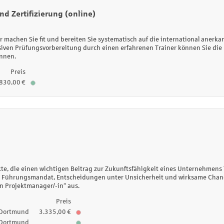
nd Zertifizierung (online)
r machen Sie fit und bereiten Sie systematisch auf die international anerk
iven Prüfungsvorbereitung durch einen erfahrenen Trainer können Sie die 
ennen.
Preis
830,00 €
kte, die einen wichtigen Beitrag zur Zukunftsfähigkeit eines Unternehmens l
e Führungsmandat, Entscheidungen unter Unsicherheit und wirksame Chang
en Projektmanager/-in“ aus.
Preis
Dortmund
3.335,00 €
Dortmund