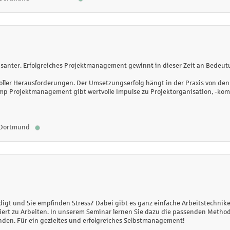
santer. Erfolgreiches Projektmanagement gewinnt in dieser
Zeit an Bedeutu
 voller Herausforderungen. Der Umsetzungserfolg hängt in
der Praxis von de
 Projektmanagement gibt wertvolle Impulse zu Projektorganisation, -kom
Dortmund
gt und Sie empfinden Stress? Dabei gibt es ganz einfache Arbeitstechniken,
tiert zu Arbeiten. In unserem Seminar lernen Sie dazu die passenden Method
nden. Für ein gezieltes und erfolgreiches Selbstmanagement!