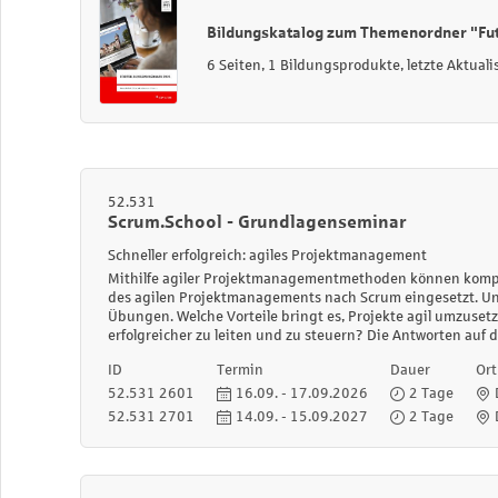
Bildungskatalog zum Themenordner "Futu
6 Seiten, 1 Bildungsprodukte, letzte Aktual
52.531
Scrum.School - Grundlagenseminar
Schneller erfolgreich: agiles Projektmanagement
Mithilfe agiler Projektmanagementmethoden können komple
des agilen Projektmanagements nach Scrum eingesetzt. Unse
Übungen. Welche Vorteile bringt es, Projekte agil umzuse
erfolgreicher zu leiten und zu steuern? Die Antworten auf d
ID
Termin
Dauer
Ort
52.531 2601
16.09. - 17.09.2026
2 Tage
52.531 2701
14.09. - 15.09.2027
2 Tage