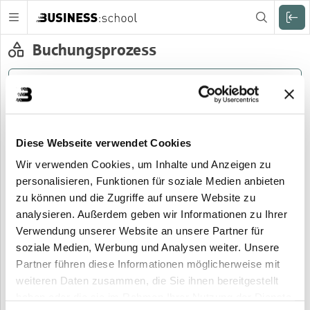
Zuklappen
Buchungsprozess
Veranstaltungsdetails
Teilnehmerdaten
Adressdaten
Diese Webseite verwendet Cookies
Du buchst folgende Veranstaltung:
Wir verwenden Cookies, um Inhalte und Anzeigen zu
Titel:
personalisieren, Funktionen für soziale Medien anbieten
Bankfachwirt – Bachelor Professional (S) in Banking
zu können und die Zugriffe auf unsere Website zu
(2609)
analysieren. Außerdem geben wir Informationen zu Ihrer
Zeitraum:
Verwendung unserer Website an unsere Partner für
01.11.2026 - 31.01.2028
soziale Medien, Werbung und Analysen weiter. Unsere
Partner führen diese Informationen möglicherweise mit
Veranstaltungsnr.:
85.100 2609_Samstagskurs
weiteren Daten zusammen, die Sie ihnen bereitgestellt
haben oder die sie im Rahmen Ihrer Nutzung der Dienste
Dauer: