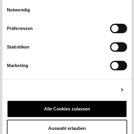
gesammelt haben.
387 Stunden
Einwilligungsauswahl
Notwendig
Preisinformation
Teilnehmerpreis
4.990,00 €
Präferenzen
85.100 Studiengang Bankfachwirt
online (IHK)
Statistiken
Zurück
Weiter
Marketing
Details zeigen
Alle Cookies zulassen
Auswahl erlauben