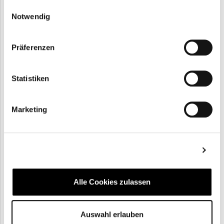
gesammelt haben.
Einwilligungsauswahl
Beginn und Ende:
Notwendig
18:00 - 19:30
Zurück
Weiter
Präferenzen
Statistiken
Marketing
Details zeigen
Alle Cookies zulassen
Auswahl erlauben