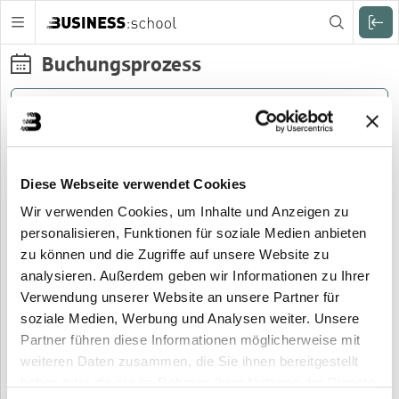
Zuklappen
Buchungsprozess
Veranstaltungsdetails
Teilnehmerdaten
Adressdaten
Diese Webseite verwendet Cookies
Du buchst folgende Veranstaltung:
Wir verwenden Cookies, um Inhalte und Anzeigen zu
Titel:
personalisieren, Funktionen für soziale Medien anbieten
BUSINESS:school: Online-Infoveranstaltung Fachwirte
zu können und die Zugriffe auf unsere Website zu
analysieren. Außerdem geben wir Informationen zu Ihrer
Zeitraum:
09.03.2027
Verwendung unserer Website an unsere Partner für
soziale Medien, Werbung und Analysen weiter. Unsere
Veranstaltungsnr.:
Partner führen diese Informationen möglicherweise mit
80.200 2703
weiteren Daten zusammen, die Sie ihnen bereitgestellt
Dauer:
haben oder die sie im Rahmen Ihrer Nutzung der Dienste
1,5 Stunden