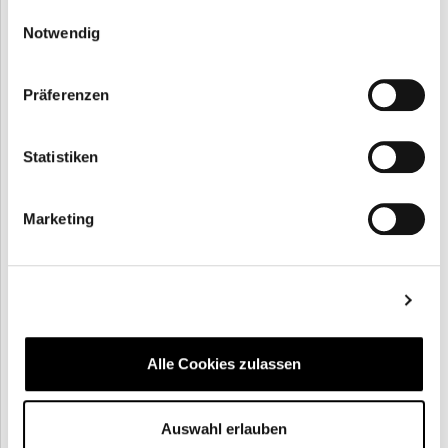
gesammelt haben.
Einwilligungsauswahl
Beginn und Ende:
Notwendig
19:00 - 20:30
Zurück
Weiter
Präferenzen
Statistiken
Marketing
Details zeigen
Alle Cookies zulassen
Auswahl erlauben