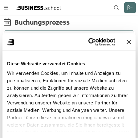
Zuklappen
Buchungsprozess
Veranstaltungsdetails
Teilnehmerdaten
Adressdaten
Diese Webseite verwendet Cookies
Du buchst folgende Veranstaltung:
Wir verwenden Cookies, um Inhalte und Anzeigen zu
Titel:
personalisieren, Funktionen für soziale Medien anbieten
BUSINESS:school: Online-Infoveranstaltung Fachwirte
zu können und die Zugriffe auf unsere Website zu
analysieren. Außerdem geben wir Informationen zu Ihrer
Zeitraum:
14.04.2026
Verwendung unserer Website an unsere Partner für
soziale Medien, Werbung und Analysen weiter. Unsere
Veranstaltungsnr.:
Partner führen diese Informationen möglicherweise mit
80.200 2604
weiteren Daten zusammen, die Sie ihnen bereitgestellt
Dauer:
haben oder die sie im Rahmen Ihrer Nutzung der Dienste
1,5 Stunden