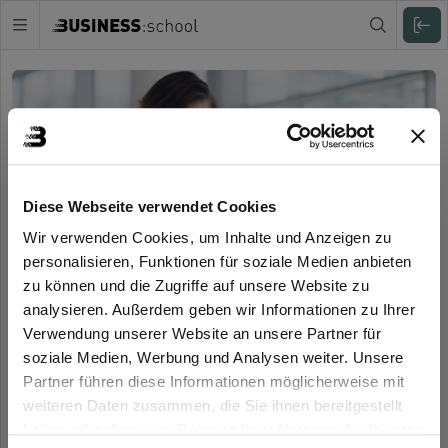
Zuklappen
Diese Webseite verwendet Cookies
Wir verwenden Cookies, um Inhalte und Anzeigen zu
personalisieren, Funktionen für soziale Medien anbieten
zu können und die Zugriffe auf unsere Website zu
analysieren. Außerdem geben wir Informationen zu Ihrer
Einloggen
Verwendung unserer Website an unsere Partner für
Willkommen
soziale Medien, Werbung und Analysen weiter. Unsere
Melde Dich in Deinem Online-Campus der
Partner führen diese Informationen möglicherweise mit
Benutzername oder E-Mail-Adresse:
Business:school an, um fortzufahren.
weiteren Daten zusammen, die Sie ihnen bereitgestellt
haben oder die sie im Rahmen Ihrer Nutzung der Dienste