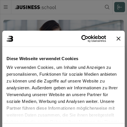
Zuklappen
Diese Webseite verwendet Cookies
Wir verwenden Cookies, um Inhalte und Anzeigen zu
personalisieren, Funktionen für soziale Medien anbieten
zu können und die Zugriffe auf unsere Website zu
analysieren. Außerdem geben wir Informationen zu Ihrer
Einloggen
Verwendung unserer Website an unsere Partner für
Willkommen
soziale Medien, Werbung und Analysen weiter. Unsere
Melde Dich in Deinem Online-Campus der
Partner führen diese Informationen möglicherweise mit
Benutzername oder E-Mail-Adresse:
Business:school an, um fortzufahren.
weiteren Daten zusammen, die Sie ihnen bereitgestellt
haben oder die sie im Rahmen Ihrer Nutzung der Dienste